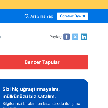
Ara
Giriş Yap
Ücretsiz Üye Ol
Paylaş:
Benzer Tapular
Sizi hiç uğraştırmayalım,
mülkünüzü biz satalım.
Bilgilerinizi bırakın, en kısa sürede iletişime