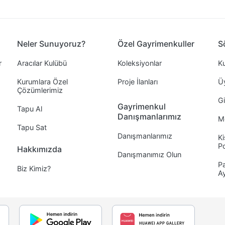
Neler Sunuyoruz?
Özel Gayrimenkuller
S
r
Aracılar Kulübü
Koleksiyonlar
Ku
Kurumlara Özel
Proje İlanları
Ü
Çözümlerimiz
Gi
Gayrimenkul
Tapu Al
Danışmanlarımız
Me
Tapu Sat
Danışmanlarımız
Ki
Po
Hakkımızda
Danışmanımız Olun
Pa
Biz Kimiz?
A