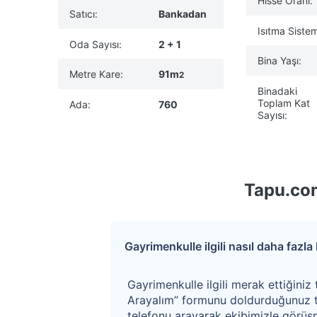
Hisse Oranı:
Satıcı:
Bankadan
Isıtma Sistem
Oda Sayısı:
2 + 1
Bina Yaşı:
Metre Kare:
91m
2
Binadaki
Toplam Kat
Ada:
760
Sayısı:
Tapu.com
Gayrimenkulle ilgili nasıl daha fazla b
Gayrimenkulle ilgili merak ettiğiniz 
Arayalım” formunu doldurduğunuz t
telefonu arayarak ekibimizle görüşm