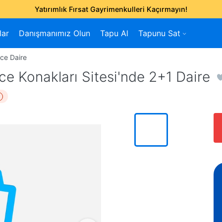
Yatırımlık Fırsat Gayrimenkulleri Kaçırmayın!
lar
Danışmanımız Olun
Tapu Al
Tapunu Sat
ce Daire
 Konakları Sitesi'nde 2+1 Daire