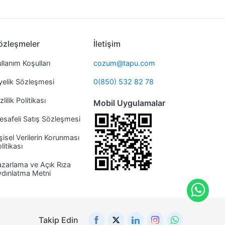
özleşmeler
İletişim
llanım Koşulları
cozum@tapu.com
yelik Sözleşmesi
0(850) 532 82 78
zlilik Politikası
Mobil Uygulamalar
safeli Satış Sözleşmesi
şisel Verilerin Korunması
litikası
zarlama ve Açık Rıza
ydınlatma Metni
Takip Edin