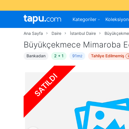
Kategoriler
Koleksiyon
Ana Sayfa
Daire
İstanbul Daire
Büyükçekme
Büyükçekmece Mimaroba Ece
Bankadan
2 + 1
91m
Tahliye Edilmemiş
i
2
SATILDI