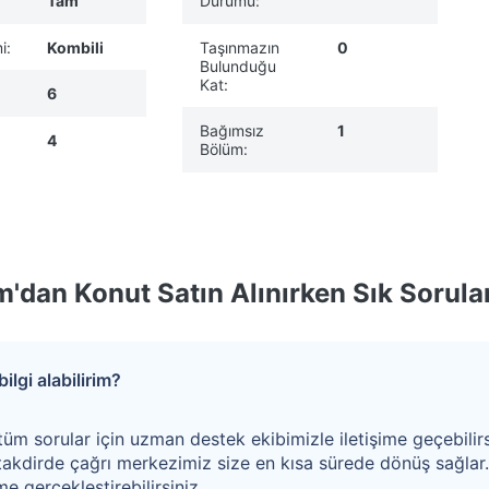
Tam
Durumu:
i:
Kombili
Taşınmazın
0
Bulunduğu
Kat:
6
Bağımsız
1
4
Bölüm:
'dan Konut Satın Alınırken Sık Sorula
ilgi alabilirim?
tüm sorular için uzman destek ekibimizle iletişime geçebilirs
akdirde çağrı merkezimiz size en kısa sürede dönüş sağlar
e gerçekleştirebilirsiniz.