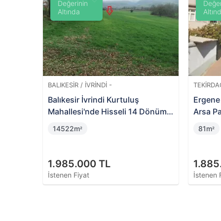
Değerinin
Değer
Altında
Altın
BALIKESIR / İVRINDI -
TEKIRDA
e 7500
Balıkesir İvrindi Kurtuluş
Ergene 
Mahallesi'nde Hisseli 14 Dönüm
Arsa Pa
Tarla
14522m
81m
²
²
1.985.000 TL
1.885
İstenen Fiyat
İstenen 