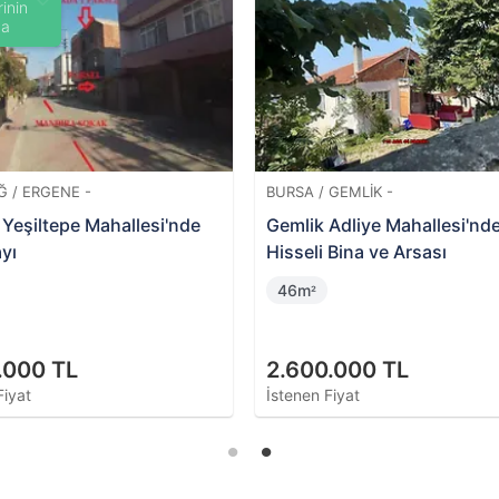
inin
da
Ğ / ERGENE -
BURSA / GEMLIK -
Yeşiltepe Mahallesi'nde
Gemlik Adliye Mahallesi'nd
yı
Hisseli Bina ve Arsası
46m
²
.000 TL
2.600.000 TL
Fiyat
İstenen Fiyat