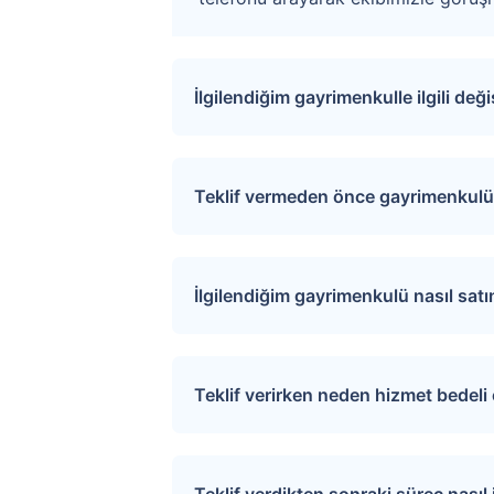
İlgilendiğim gayrimenkulle ilgili değ
Sitemize üye olarak ilgilendiğiniz ta
değişiklikler ve açık artırma tarihle
Teklif vermeden önce gayrimenkulü 
İlgili mülkü ziyaret etmek için “S
sağlayarak uygun tarihler için rand
İlgilendiğim gayrimenkulü nasıl sat
Üye girişi yaptıktan sonra ilgilend
tıkladığınızda teklif verme sayfasına
Teklif verirken neden hizmet bedel
Verdiğiniz teklif satıcı tarafından de
Tapu.com ciddi alıcılar ile satıcıla
Ödeme ekranından kredi kartı, banka k
Teklif verdikten sonraki süreç nasıl i