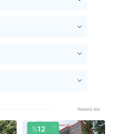
 sonra tapu.com siz ve satıcı
akların ve varsa sözleşmelerin
tirilir. Devir sürecinin her adımında
sürecinde ödediğiniz hizmet bedeli
 hizmet bedeli dışında herhangi bir
n teklif onaylandıktan sonra satın
tiz raporu, gayrimenkulün gerçek
raporu sonucunda tapu kayıtlarıyla
Tümünü Gör
 ve evin piyasa değerini öğrenmek
%
12