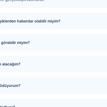
işiklerden haberdar olabilir miyim?
puları favorinize ekleyebilirsiniz. Favorilere eklediğiniz tap
rinde oluşacak gelişmeler size SMS ve e-mail yoluyla iletilir.
görebilir miyim?
izi Arayalım” formunu doldurmanız gerekmektedir. Çağrı merk
evunuzu oluşturur.
ın alacağım?
iğiniz gayrimenkulün sayfasında yer alan “Teklif Ver” ya da “
 yönlendirilirsiniz. Bu sayfada teklifinizi girin, son olarak “
i ödüyorum?
ğerlendirilerek onaylanır ya da reddedilir. Satıcının dönüşü tar
rı bir araya getirmek amacıyla teklif verme sürecinde “Hizme
artı bilgilerinizi girerek veya EFT ile hizmet bedelinizi ödey
lerliyor?