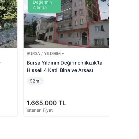
Değerinin
Altında
BURSA / YILDIRIM -
e
Bursa Yıldırım Değirmenlikızık'ta
Hisseli 4 Katlı Bina ve Arsası
92m
²
1.665.000 TL
İstenen Fiyat