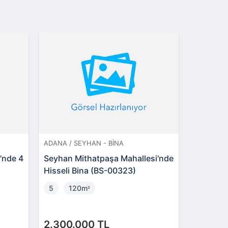
ADANA / SEYHAN - BINA
ADANA / 
i'nde 4
Seyhan Mithatpaşa Mahallesi'nde
Seyhan 
Hisseli Bina (BS-00323)
Mahalles
00506)
5
120m
3
1
²
2.300.000 TL
2.000.