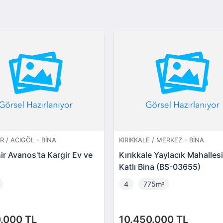
R / ACIGÖL - BINA
KIRIKKALE / MERKEZ - BINA
r Avanos'ta Kargir Ev ve
Kırıkkale Yaylacık Mahalles
Katlı Bina (BS-03655)
4
775m
²
.000 TL
10.450.000 TL