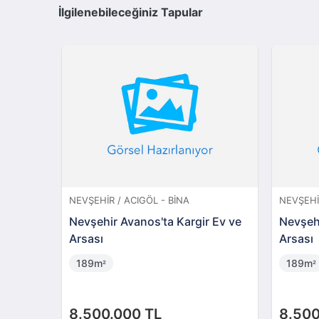
İlgilenebileceğiniz Tapular
NEVŞEHIR / ACIGÖL - BINA
NEVŞEHI
Nevşehir Avanos'ta Kargir Ev ve
Nevşehi
Arsası
Arsası
189m
189m
²
²
8.500.000 TL
8.500