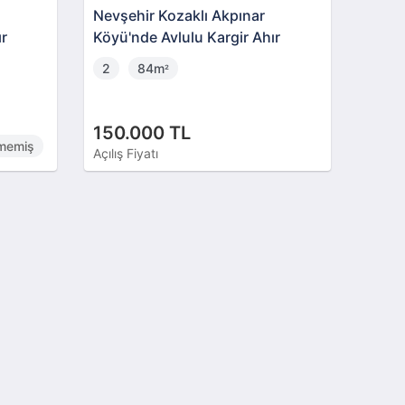
Nevşehir Kozaklı Akpınar
ır
Köyü'nde Avlulu Kargir Ahır
2
84m
²
150.000 TL
lmemiş
Açılış Fiyatı