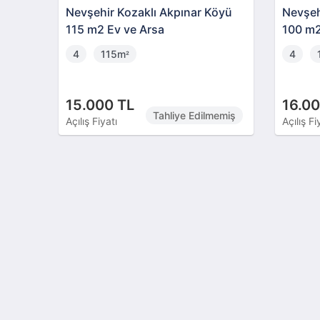
Nevşehir Kozaklı Akpınar Köyü
Nevşeh
115 m2 Ev ve Arsa
100 m2
4
115m
4
²
15.000 TL
16.00
Tahliye Edilmemiş
Açılış Fiyatı
Açılış Fi