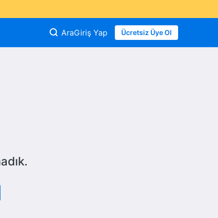
Ara
Giriş Yap
Ücretsiz Üye Ol
adık.