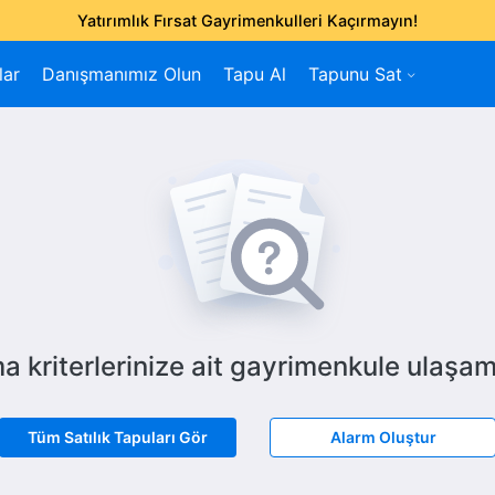
Yatırımlık Fırsat Gayrimenkulleri Kaçırmayın!
lar
Danışmanımız Olun
Tapu Al
Tapunu Sat
a kriterlerinize ait gayrimenkule ulaşam
Tüm Satılık Tapuları Gör
Alarm Oluştur