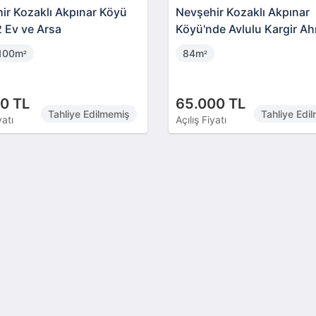
ir Kozaklı Akpınar Köyü
Nevşehir Kozaklı Akpınar
 Ev ve Arsa
Köyü'nde Avlulu Kargir Ah
100m
84m
²
²
0 TL
65.000 TL
Tahliye Edilmemiş
Tahliye Edi
yatı
Açılış Fiyatı