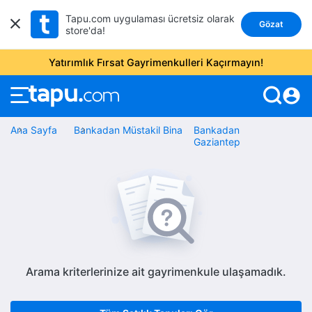
Tapu.com uygulaması ücretsiz olarak
Gözat
store'da!
Yatırımlık Fırsat Gayrimenkulleri Kaçırmayın!
account_circle
Ana Sayfa
Bankadan Müstakil Bina
Bankadan
Gaziantep
Arama kriterlerinize ait gayrimenkule ulaşamadık.