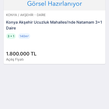
KONYA / AKŞEHIR - DAIRE
Konya Akşehir Ucuzluk Mahallesi'nde Natamam 3+1
Daire
3 + 1
140m
²
1.800.000 TL
Açılış Fiyatı