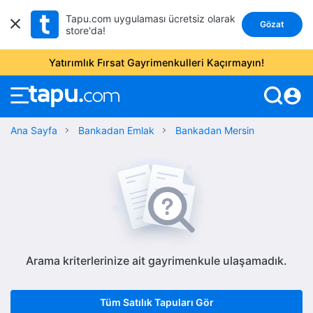
Tapu.com uygulaması ücretsiz olarak
Gözat
store'da!
Yatırımlık Fırsat Gayrimenkulleri Kaçırmayın!
account_circle
Ana Sayfa
Bankadan Emlak
Bankadan Mersin
Arama kriterlerinize ait gayrimenkule ulaşamadık.
Tüm Satılık Tapuları Gör