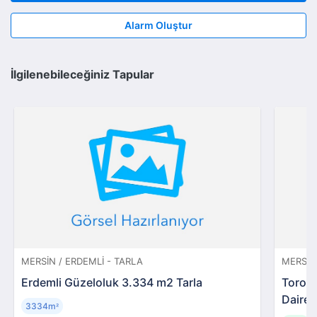
Alarm Oluştur
İlgilenebileceğiniz Tapular
MERSIN / ERDEMLI - TARLA
MERSIN
Erdemli Güzeloluk 3.334 m2 Tarla
Torosl
Daire
3334m
²