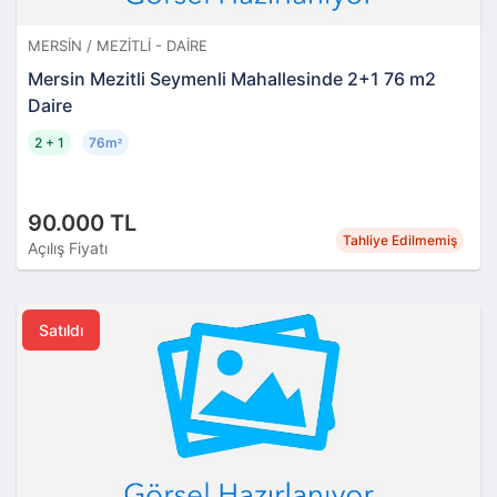
MERSIN / MEZITLI - DAIRE
Mersin Mezitli Seymenli Mahallesinde 2+1 76 m2
Daire
2 + 1
76m
²
90.000 TL
Tahliye Edilmemiş
Açılış Fiyatı
Satıldı