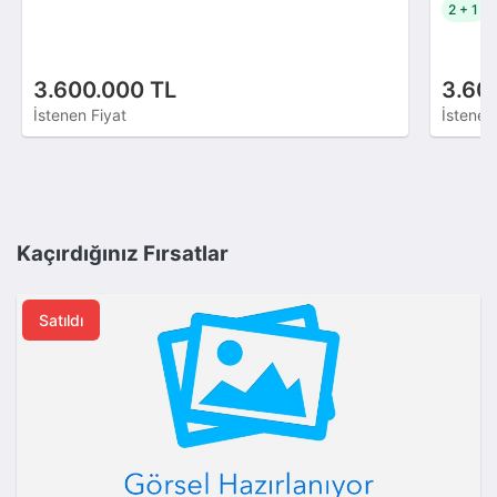
2 + 1
3.600.000 TL
3.60
İstenen Fiyat
İstenen
Kaçırdığınız Fırsatlar
Satıldı