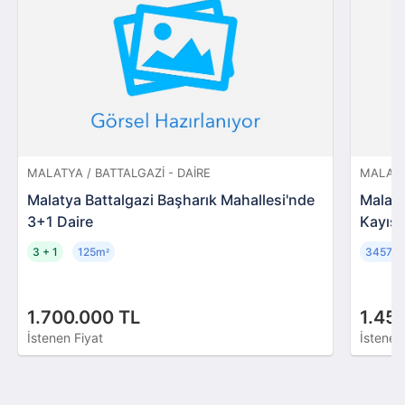
MALATYA / BATTALGAZI - DAIRE
MALATY
Malatya Battalgazi Başharık Mahallesi'nde
Malaty
3+1 Daire
Kayısı
3 + 1
125m
34579
²
1.700.000 TL
1.45
İstenen Fiyat
İstenen