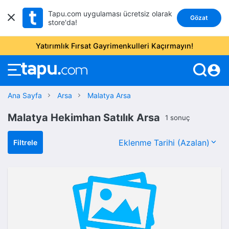
Tapu.com uygulaması ücretsiz olarak
Gözat
store'da!
Yatırımlık Fırsat Gayrimenkulleri Kaçırmayın!
account_circle
Ana Sayfa
Arsa
Malatya Arsa
Malatya Hekimhan Satılık Arsa
1 sonuç
Filtrele