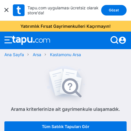
Tapu.com uygulaması ücretsiz olarak
Gözat
store'da!
Yatırımlık Fırsat Gayrimenkulleri Kaçırmayın!
account_circle
Ana Sayfa
Arsa
Kastamonu Arsa
Arama kriterlerinize ait gayrimenkule ulaşamadık.
Tüm Satılık Tapuları Gör