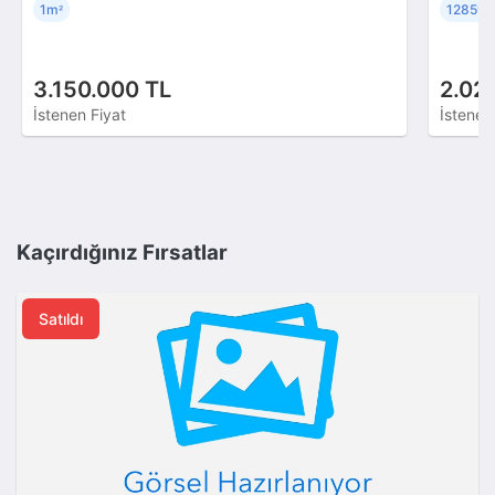
1m
12859
²
3.150.000 TL
2.02
İstenen Fiyat
İstenen
Kaçırdığınız Fırsatlar
Satıldı