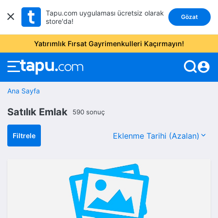
Tapu.com uygulaması ücretsiz olarak
Gözat
store'da!
Yatırımlık Fırsat Gayrimenkulleri Kaçırmayın!
account_circle
Ana Sayfa
Satılık Emlak
590 sonuç
Filtrele