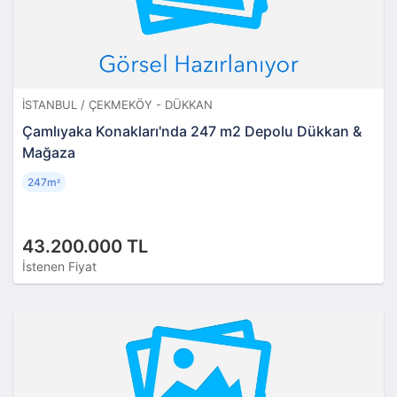
İSTANBUL / ÇEKMEKÖY - DÜKKAN
Çamlıyaka Konakları'nda 247 m2 Depolu Dükkan &
Mağaza
247m
²
43.200.000 TL
İstenen Fiyat