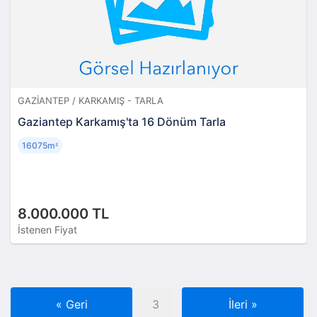
GAZIANTEP / KARKAMIŞ - TARLA
Gaziantep Karkamış'ta 16 Dönüm Tarla
16075m
²
8.000.000 TL
İstenen Fiyat
«
Geri
3
İleri
»