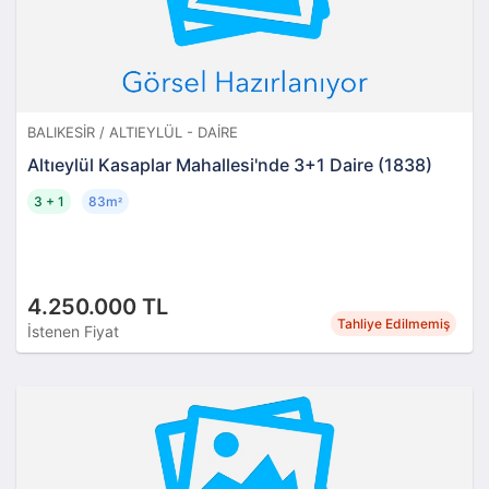
BALIKESIR / ALTIEYLÜL - DAIRE
Altıeylül Kasaplar Mahallesi'nde 3+1 Daire (1838)
3 + 1
83m
²
4.250.000 TL
Tahliye Edilmemiş
İstenen Fiyat