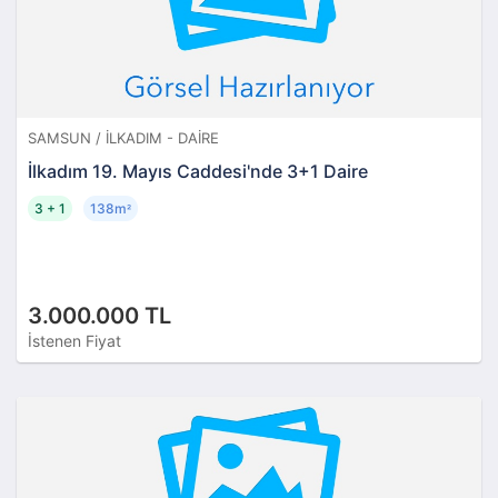
SAMSUN / İLKADIM - DAIRE
İlkadım 19. Mayıs Caddesi'nde 3+1 Daire
3 + 1
138m
²
3.000.000 TL
İstenen Fiyat